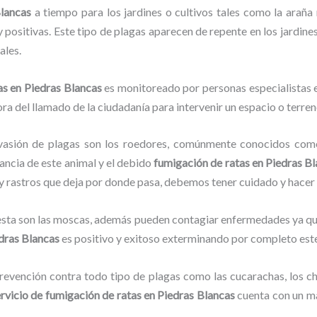
Blancas
a tiempo para los jardines o cultivos tales como la araña r
y positivas. Este tipo de plagas aparecen de repente en los jardine
ales.
tas
en Piedras Blancas
es monitoreado por personas especialistas e
ra del llamado de la ciudadanía para intervenir un espacio o terren
vasión de plagas son los roedores, comúnmente conocidos como 
lancia de este animal y el debido
fumigación de ratas
en Piedras B
o y rastros que deja por donde pasa, debemos tener cuidado y hacer
lesta son las moscas, además pueden contagiar enfermedades ya que
dras Blancas
es positivo y exitoso exterminando por completo este
evención contra todo tipo de plagas como las cucarachas, los chin
rvicio de fumigación de ratas
en Piedras Blancas
cuenta con un ma