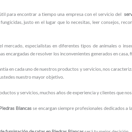
útil para encontrar a tiempo una empresa con el servicio del
ser
fungicidas, justo en el lugar que lo necesitas, leer consejos, rec
 mercado, especialistas en diferentes tipos de animales o inse
nas encargadas de resolver los inconvenientes generados en casa, f
tía en cada uno de nuestros productos y servicios, nos caracteri
o ustedes nuestro mayor objetivo.
ductos y servicios, muchos años de experiencia y clientes que nos
Piedras Blancas
se encargan siempre profesionales dedicados a l
 de fumigación de ratas
en Piedras Blancas
será tu mejor decisión.