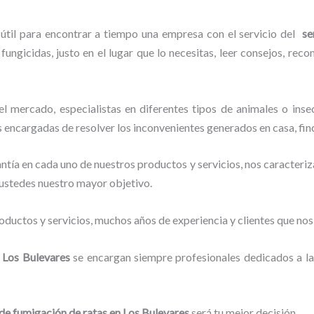
 útil para encontrar a tiempo una empresa con el servicio del
se
fungicidas, justo en el lugar que lo necesitas, leer consejos, rec
 mercado, especialistas en diferentes tipos de animales o inse
s encargadas de resolver los inconvenientes generados en casa, fin
tía en cada uno de nuestros productos y servicios, nos caracteri
o ustedes nuestro mayor objetivo.
ductos y servicios, muchos años de experiencia y clientes que nos
 Los Bulevares
se encargan siempre profesionales dedicados a la
 de fumigación de ratas
en Los Bulevares
será tu mejor decisión.