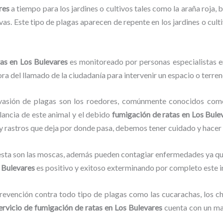
res
a tiempo para los jardines o cultivos tales como la araña roja, b
vas. Este tipo de plagas aparecen de repente en los jardines o cult
tas
en Los Bulevares
es monitoreado por personas especialistas e
ra del llamado de la ciudadanía para intervenir un espacio o terren
vasión de plagas son los roedores, comúnmente conocidos como 
ilancia de este animal y el debido
fumigación de ratas
en Los Bule
o y rastros que deja por donde pasa, debemos tener cuidado y hacer
lesta son las moscas, además pueden contagiar enfermedades ya que
 Bulevares
es positivo y exitoso exterminando por completo este i
evención contra todo tipo de plagas como las cucarachas, los chin
ervicio de fumigación de ratas
en Los Bulevares
cuenta con un man