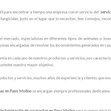
til para encontrar a tiempo una empresa con el servicio del
servi
fungicidas, justo en el lugar que lo necesitas, leer consejos, rec
 mercado, especialistas en diferentes tipos de animales o inse
rsonas encargadas de resolver los inconvenientes generados en casa
tía en cada uno de nuestros productos y servicios, nos caracteri
o ustedes nuestro mayor objetivo.
ductos y servicios, muchos años de experiencia y clientes que nos
has
en Paso Molino
se encargan siempre profesionales dedicados 
 de fumigación de cucarachas
en Paso Molino
será tu mejor decisió