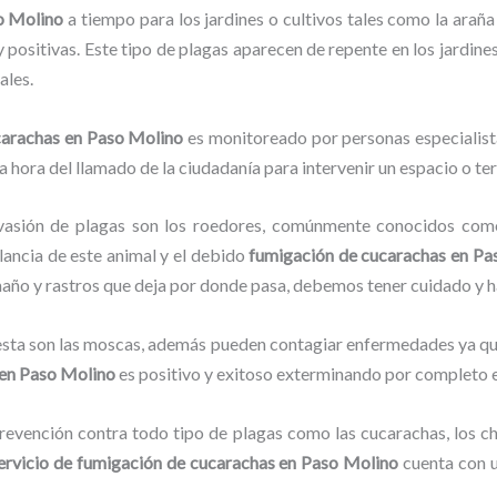
o Molino
a tiempo para los jardines o cultivos tales como la araña 
y positivas. Este tipo de plagas aparecen de repente en los jardine
ales.
carachas
en Paso Molino
es monitoreado por personas especialist
a hora del llamado de la ciudadanía para intervenir un espacio o te
vasión de plagas son los roedores, comúnmente conocidos como 
ilancia de este animal y el debido
fumigación de cucarachas
en Pa
amaño y rastros que deja por donde pasa, debemos tener cuidado y 
lesta son las moscas, además pueden contagiar enfermedades ya que
en Paso Molino
es positivo y exitoso exterminando por completo e
evención contra todo tipo de plagas como las cucarachas, los chin
ervicio de fumigación de cucarachas
en Paso Molino
cuenta con u