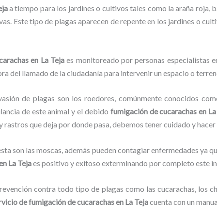
eja
a tiempo para los jardines o cultivos tales como la araña roja, b
vas. Este tipo de plagas aparecen de repente en los jardines o cult
ucarachas
en La Teja
es monitoreado por personas especialistas en
ra del llamado de la ciudadanía para intervenir un espacio o terren
vasión de plagas son los roedores, comúnmente conocidos como 
ilancia de este animal y el debido
fumigación de cucarachas
en La
o y rastros que deja por donde pasa, debemos tener cuidado y hacer
lesta son las moscas, además pueden contagiar enfermedades ya que
en La Teja
es positivo y exitoso exterminando por completo este in
evención contra todo tipo de plagas como las cucarachas, los chin
rvicio de fumigación de cucarachas
en La Teja
cuenta con un manual