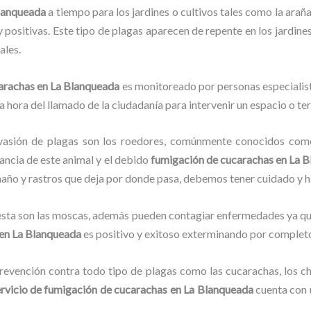
Blanqueada
a tiempo para los jardines o cultivos tales como la araña 
y positivas. Este tipo de plagas aparecen de repente en los jardine
ales.
carachas
en La Blanqueada
es monitoreado por personas especialist
a hora del llamado de la ciudadanía para intervenir un espacio o te
vasión de plagas son los roedores, comúnmente conocidos como 
lancia de este animal y el debido
fumigación de cucarachas
en La 
amaño y rastros que deja por donde pasa, debemos tener cuidado y 
lesta son las moscas, además pueden contagiar enfermedades ya que
en La Blanqueada
es positivo y exitoso exterminando por completo
evención contra todo tipo de plagas como las cucarachas, los chin
rvicio de fumigación de cucarachas
en La Blanqueada
cuenta con 