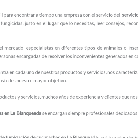
il para encontrar a tiempo una empresa con el servicio del
servici
fungicidas, justo en el lugar que lo necesitas, leer consejos, rec
 mercado, especialistas en diferentes tipos de animales o inse
personas encargadas de resolver los inconvenientes generados en ca
tía en cada uno de nuestros productos y servicios, nos caracteri
o ustedes nuestro mayor objetivo.
ductos y servicios, muchos años de experiencia y clientes que nos
as
en La Blanqueada
se encargan siempre profesionales dedicados 
 de fumigación de cucarachas
en La Blanqueada
será tu mejor decis