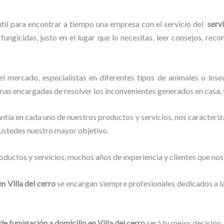
útil para encontrar a tiempo una empresa con el servicio del
serv
fungicidas, justo en el lugar que lo necesitas, leer consejos, rec
 mercado, especialistas en diferentes tipos de animales o inse
onas encargadas de resolver los inconvenientes generados en casa, 
tía en cada uno de nuestros productos y servicios, nos caracteri
o ustedes nuestro mayor objetivo.
ductos y servicios, muchos años de experiencia y clientes que nos
n Villa del cerro
se encargan siempre profesionales dedicados a l
 de fumigación a domicilio
en Villa del cerro
será tu mejor decisión.