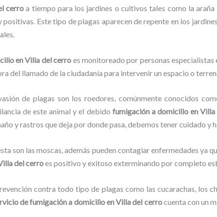
el cerro
a tiempo para los jardines o cultivos tales como la araña r
y positivas. Este tipo de plagas aparecen de repente en los jardine
ales.
cilio
en Villa del cerro
es monitoreado por personas especialistas e
ra del llamado de la ciudadanía para intervenir un espacio o terren
vasión de plagas son los roedores, comúnmente conocidos como 
ilancia de este animal y el debido
fumigación a domicilio
en Villa
amaño y rastros que deja por donde pasa, debemos tener cuidado y 
lesta son las moscas, además pueden contagiar enfermedades ya que
illa del cerro
es positivo y exitoso exterminando por completo est
evención contra todo tipo de plagas como las cucarachas, los chin
rvicio de fumigación a domicilio
en Villa del cerro
cuenta con un ma