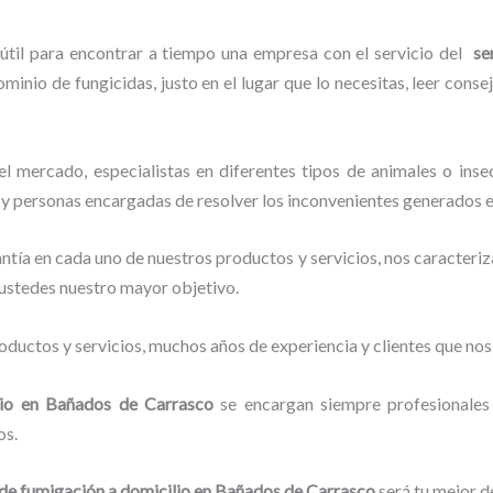
 útil para encontrar a tiempo una empresa con el servicio del
se
ominio de fungicidas, justo en el lugar que lo necesitas, leer cons
 mercado, especialistas en diferentes tipos de animales o inse
, y personas encargadas de resolver los inconvenientes generados e
tía en cada uno de nuestros productos y servicios, nos caracteri
o ustedes nuestro mayor objetivo.
ductos y servicios, muchos años de experiencia y clientes que nos
io
en Bañados de Carrasco
se encargan siempre profesionales
os.
 de fumigación a domicilio
en Bañados de Carrasco
será tu mejor d