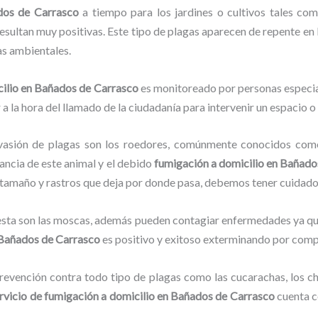
dos de Carrasco
a tiempo para los jardines o cultivos tales como
 resultan muy positivas. Este tipo de plagas aparecen de repente en 
as ambientales.
cilio
en Bañados de Carrasco
es monitoreado por personas especial
a la hora del llamado de la ciudadanía para intervenir un espacio o
vasión de plagas son los roedores, comúnmente conocidos como 
lancia de este animal y el debido
fumigación a domicilio
en Bañado
su tamaño y rastros que deja por donde pasa, debemos tener cuidad
lesta son las moscas, además pueden contagiar enfermedades ya que
Bañados de Carrasco
es positivo y exitoso exterminando por compl
evención contra todo tipo de plagas como las cucarachas, los chin
rvicio de fumigación a domicilio
en Bañados de Carrasco
cuenta c