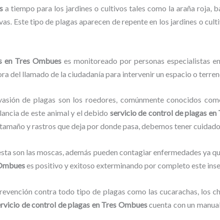
s
a tiempo para los jardines o cultivos tales como la araña roja, ba
vas. Este tipo de plagas aparecen de repente en los jardines o cult
s
en Tres Ombues
es monitoreado por personas especialistas en
ra del llamado de la ciudadanía para intervenir un espacio o terren
vasión de plagas son los roedores, comúnmente conocidos como 
ilancia de este animal y el debido
servicio de control de plagas
en 
su tamaño y rastros que deja por donde pasa, debemos tener cuidad
lesta son las moscas, además pueden contagiar enfermedades ya que
 Ombues
es positivo y exitoso exterminando por completo este inse
evención contra todo tipo de plagas como las cucarachas, los chin
rvicio de control de plagas
en Tres Ombues
cuenta con un manual 