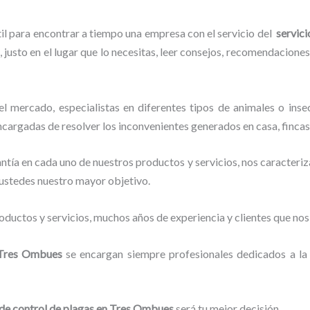
til para encontrar a tiempo una empresa con el servicio del
servici
 justo en el lugar que lo necesitas, leer consejos, recomendaciones
 mercado, especialistas en diferentes tipos de animales o inse
ncargadas de resolver los inconvenientes generados en casa, fincas
tía en cada uno de nuestros productos y servicios, nos caracteri
o ustedes nuestro mayor objetivo.
ductos y servicios, muchos años de experiencia y clientes que nos
Tres Ombues
se encargan siempre profesionales dedicados a la
 de control de plagas
en Tres Ombues
será tu mejor decisión.