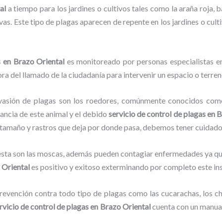
al
a tiempo para los jardines o cultivos tales como la araña roja, ba
vas. Este tipo de plagas aparecen de repente en los jardines o cult
s
en Brazo Oriental
es monitoreado por personas especialistas en
ra del llamado de la ciudadanía para intervenir un espacio o terren
vasión de plagas son los roedores, comúnmente conocidos como 
lancia de este animal y el debido
servicio de control de plagas
en B
su tamaño y rastros que deja por donde pasa, debemos tener cuidad
lesta son las moscas, además pueden contagiar enfermedades ya que
 Oriental
es positivo y exitoso exterminando por completo este in
evención contra todo tipo de plagas como las cucarachas, los chin
rvicio de control de plagas
en Brazo Oriental
cuenta con un manual