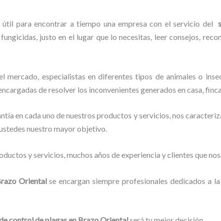
 útil para encontrar a tiempo una empresa con el servicio del
fungicidas, justo en el lugar que lo necesitas, leer consejos, rec
 mercado, especialistas en diferentes tipos de animales o inse
 encargadas de resolver los inconvenientes generados en casa, finc
tía en cada uno de nuestros productos y servicios, nos caracteri
o ustedes nuestro mayor objetivo.
ductos y servicios, muchos años de experiencia y clientes que nos
razo Oriental
se encargan siempre profesionales dedicados a la
 de control de plagas
en Brazo Oriental
será tu mejor decisión.