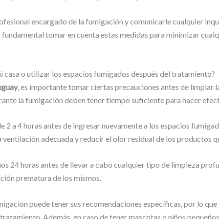
rofesional encargado de la fumigación y comunicarle cualquier inqu
 es fundamental tomar en cuenta estas medidas para minimizar cualq
 casa o utilizar los espacios fumigados después del tratamiento?
uguay
, es importante tomar ciertas precauciones antes de limpiar la
ante la fumigación deben tener tiempo suficiente para hacer efecto
de 2 a 4 horas antes de ingresar nuevamente a los espacios fumigad
 ventilación adecuada y reducir el olor residual de los productos q
nos 24 horas antes de llevar a cabo cualquier tipo de limpieza prof
nación prematura de los mismos.
gación puede tener sus recomendaciones específicas, por lo que s
el tratamiento. Además, en caso de tener mascotas o niños pequeño