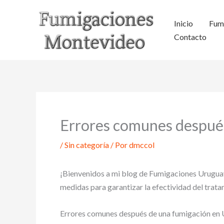
Ir
al
Inicio
Fum
contenido
Contacto
Errores comunes después 
/
Sin categoría
/ Por
dmccol
¡Bienvenidos a mi blog de Fumigaciones Uruguay! 
medidas para garantizar la efectividad del trata
Errores comunes después de una fumigación en