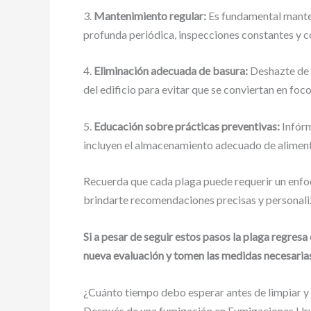
3.
Mantenimiento regular:
Es fundamental manten
profunda periódica, inspecciones constantes y c
4.
Eliminación adecuada de basura:
Deshazte de l
del edificio para evitar que se conviertan en foco
5.
Educación sobre prácticas preventivas:
Infórm
incluyen el almacenamiento adecuado de alimentos
Recuerda que cada plaga puede requerir un enfoq
brindarte recomendaciones precisas y personaliza
Si a pesar de seguir estos pasos la plaga regre
nueva evaluación y tomen las medidas necesaria
¿Cuánto tiempo debo esperar antes de limpiar y
Después de una fumigación en Fumigaciones Urugu