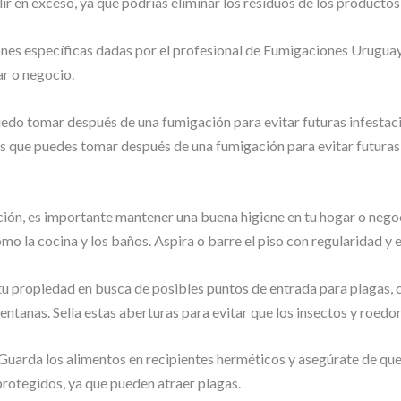
ir en exceso, ya que podrías eliminar los residuos de los productos
ones específicas dadas por el profesional de Fumigaciones Uruguay.
ar o negocio.
edo tomar después de una fumigación para evitar futuras infestac
les que puedes tomar después de una fumigación para evitar futura
ción, es importante mantener una buena higiene en tu hogar o nego
mo la cocina y los baños. Aspira o barre el piso con regularidad y 
a tu propiedad en busca de posibles puntos de entrada para plagas,
y ventanas. Sella estas aberturas para evitar que los insectos y roe
Guarda los alimentos en recipientes herméticos y asegúrate de q
protegidos, ya que pueden atraer plagas.