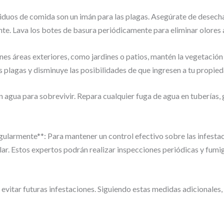
siduos de comida son un imán para las plagas. Asegúrate de desech
e. Lava los botes de basura periódicamente para eliminar olores 
enes áreas exteriores, como jardines o patios, mantén la vegetación
s plagas y disminuye las posibilidades de que ingresen a tu propied
n agua para sobrevivir. Repara cualquier fuga de agua en tuberías, 
egularmente**: Para mantener un control efectivo sobre las infesta
ar. Estos expertos podrán realizar inspecciones periódicas y fumig
vitar futuras infestaciones. Siguiendo estas medidas adicionales, 