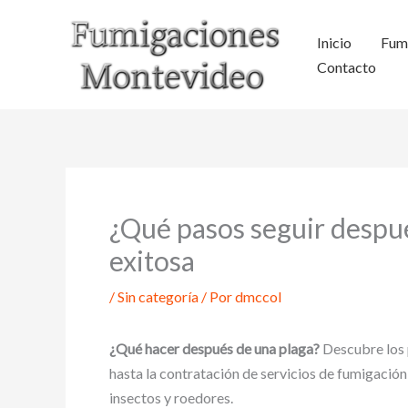
Ir
al
Inicio
Fum
contenido
Contacto
¿Qué pasos seguir despué
exitosa
/
Sin categoría
/ Por
dmccol
¿Qué hacer después de una plaga?
Descubre los p
hasta la contratación de servicios de fumigació
insectos y roedores.