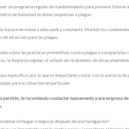
er un programa regular de mantenimiento para prevenir futuras i
ontrol de humedad en áreas propensas a plagas.
a basura de manera adecuada y constante. Mantén los contenedores
s de atracción para las plagas.
ate sobre las prácticas preventivas contra plagas y compártelas 
, la limpieza regular, el sellado de recipientes de almacenamiento
ue específico, por lo que es importante contar con la asesoría de 
das para tu situación en particular.
sa o persiste, te recomiendo contactar nuevamente a una empresa d
s.
 ordenar mi hogar o negocio después de una fumigación?
ay, es importante seguir ciertos pasos y considerar el tiempo de 