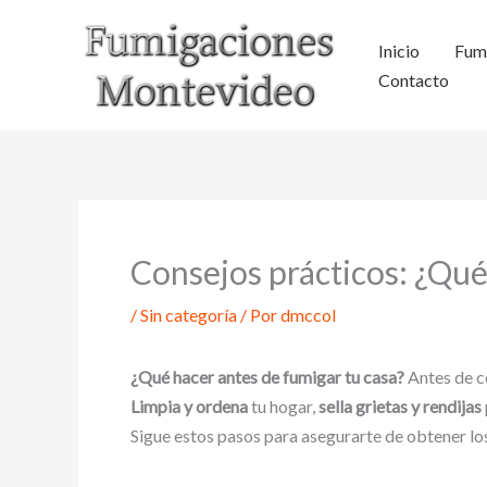
Ir
al
Inicio
Fum
contenido
Contacto
Consejos prácticos: ¿Qué
/
Sin categoría
/ Por
dmccol
¿Qué hacer antes de fumigar tu casa?
Antes de co
Limpia y ordena
tu hogar,
sella grietas y rendijas
Sigue estos pasos para asegurarte de obtener lo