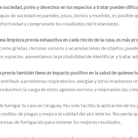
 suciedad, polvo y desechos en los espacios a tratar pueden dificu
 capas de suciedad en paredes, pisos, techos y muebles, es posible
 efectividad y compromete los resultados del tratamiento.
 una limpieza previa exhaustiva en cada rincón de la casa, es más p
, como grietas, rincones oscuros o acumulaciones de objetos, pueden
tos espacios, aumentamos la probabilidad de identificar y tratar a
a previa también tiene un impacto positivo en la salud de quienes ha
ribuir a problemas respiratorios, alergias y otros trastornos rela
, reducimos la carga de estos agentes nocivos y mejoramos las cond
 de fumigar tu casa en Uruguay. No solo facilita la aplicación de lo
ondites de plagas y mejora la calidad del aire interior. Recuerda q
presas de fumigación para obtener los mejores resultados.