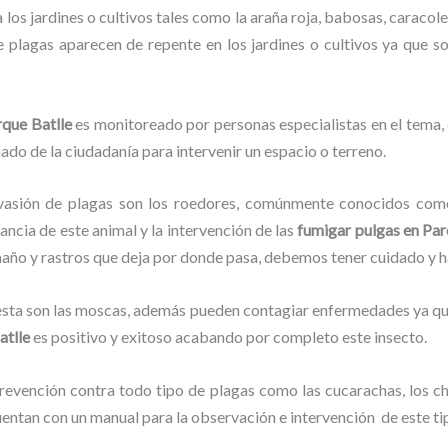
los jardines o cultivos tales como la araña roja, babosas, caracoles
de plagas aparecen de repente en los jardines o cultivos ya que s
rque Batlle
es monitoreado por personas especialistas en el tema,
ado de la ciudadanía para intervenir un espacio o terreno.
vasión de plagas son los roedores, comúnmente conocidos como 
lancia de este animal y la intervención de las
fumigar pulgas en Par
amaño y rastros que deja por donde pasa, debemos tener cuidado y 
lesta son las moscas, además pueden contagiar enfermedades ya que
atlle
es positivo y exitoso acabando por completo este insecto.
evención contra todo tipo de plagas como las cucarachas, los chin
entan con un manual para la observación e intervención de este ti