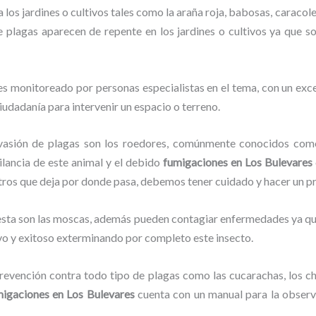
los jardines o cultivos tales como la araña roja, babosas, caracoles
de plagas aparecen de repente en los jardines o cultivos ya que s
s monitoreado por personas especialistas en el tema, con un exc
ciudadanía para intervenir un espacio o terreno.
vasión de plagas son los roedores, comúnmente conocidos como 
ilancia de este animal y el debido
fumigaciones
en Los Bulevares
stros que deja por donde pasa, debemos tener cuidado y hacer un p
lesta son las moscas, además pueden contagiar enfermedades ya que
vo y exitoso exterminando por completo este insecto.
evención contra todo tipo de plagas como las cucarachas, los chin
migaciones
en Los Bulevares
cuenta con un manual para la observa