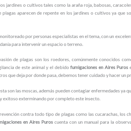
os jardines o cultivos tales como la araña roja, babosas, caracoles
de plagas aparecen de repente en los jardines o cultivos ya que s
monitoreado por personas especialistas en el tema, con un excelen
adanía para intervenir un espacio o terreno.
vasión de plagas son los roedores, comúnmente conocidos como 
gilancia de este animal y el debido
fumigaciones
en Aires Puros
stros que deja por donde pasa, debemos tener cuidado y hacer un p
lesta son las moscas, además pueden contagiar enfermedades ya que
 y exitoso exterminando por completo este insecto.
evención contra todo tipo de plagas como las cucarachas, los chin
migaciones
en Aires Puros
cuenta con un manual para la observa