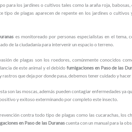
o para los jardines o cultivos tales como la araña roja, babosas, 
ste tipo de plagas aparecen de repente en los jardines o cultivos
Duranas
es monitoreado por personas especialistas en el tema, c
ado de la ciudadanía para intervenir un espacio o terreno.
vasión de plagas son los roedores, comúnmente conocidos como 
ilancia de este animal y el debido
fumigaciones
en Paso de las Du
o y rastros que deja por donde pasa, debemos tener cuidado y hacer
lesta son las moscas, además pueden contagiar enfermedades ya que
positivo y exitoso exterminando por completo este insecto.
evención contra todo tipo de plagas como las cucarachas, los chin
gaciones
en Paso de las Duranas
cuenta con un manual para la obs