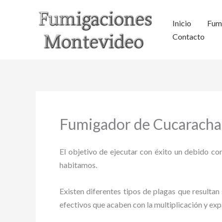
Ir
al
Inicio
Fum
contenido
Contacto
Fumigador de Cucarachas
El objetivo de ejecutar con éxito un debido con
habitamos.
Existen diferentes tipos de plagas que resultan 
efectivos que acaben con la multiplicación y ex