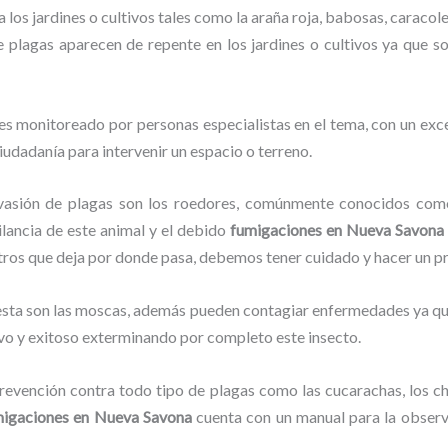
 los jardines o cultivos tales como la araña roja, babosas, caracoles
de plagas aparecen de repente en los jardines o cultivos ya que s
es monitoreado por personas especialistas en el tema, con un exc
ciudadanía para intervenir un espacio o terreno.
vasión de plagas son los roedores, comúnmente conocidos como 
ilancia de este animal y el debido
fumigaciones
en Nueva Savona
stros que deja por donde pasa, debemos tener cuidado y hacer un p
lesta son las moscas, además pueden contagiar enfermedades ya que
vo y exitoso exterminando por completo este insecto.
evención contra todo tipo de plagas como las cucarachas, los chin
migaciones
en Nueva Savona
cuenta con un manual para la observ