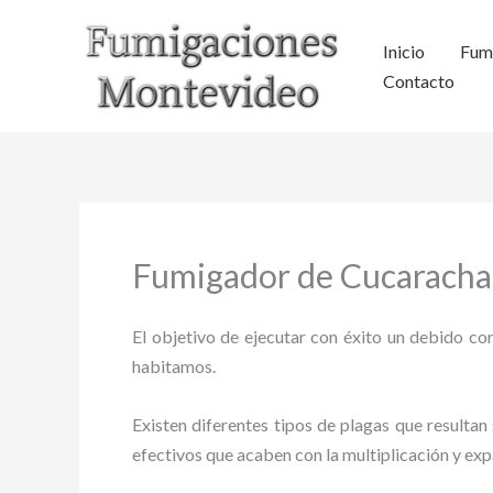
Ir
al
Inicio
Fum
contenido
Contacto
Fumigador de Cucarachas
El objetivo de ejecutar con éxito un debido con
habitamos.
Existen diferentes tipos de plagas que resultan 
efectivos que acaben con la multiplicación y ex