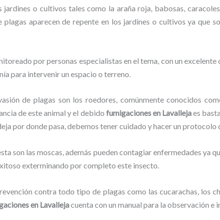
jardines o cultivos tales como la araña roja, babosas, caracoles,
de plagas aparecen de repente en los jardines o cultivos ya que s
itoreado por personas especialistas en el tema, con un excelente
nía para intervenir un espacio o terreno.
vasión de plagas son los roedores, comúnmente conocidos como 
lancia de este animal y el debido
fumigaciones
en Lavalleja
es basta
 deja por donde pasa, debemos tener cuidado y hacer un protocolo 
lesta son las moscas, además pueden contagiar enfermedades ya que
exitoso exterminando por completo este insecto.
evención contra todo tipo de plagas como las cucarachas, los chin
gaciones
en Lavalleja
cuenta con un manual para la observación e i