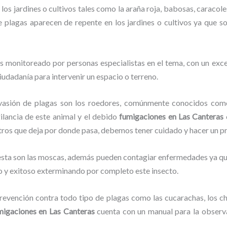
los jardines o cultivos tales como la araña roja, babosas, caracoles
de plagas aparecen de repente en los jardines o cultivos ya que s
s monitoreado por personas especialistas en el tema, con un exc
ciudadanía para intervenir un espacio o terreno.
vasión de plagas son los roedores, comúnmente conocidos como 
gilancia de este animal y el debido
fumigaciones
en Las Canteras
stros que deja por donde pasa, debemos tener cuidado y hacer un p
lesta son las moscas, además pueden contagiar enfermedades ya que
o y exitoso exterminando por completo este insecto.
evención contra todo tipo de plagas como las cucarachas, los chin
migaciones
en Las Canteras
cuenta con un manual para la observa