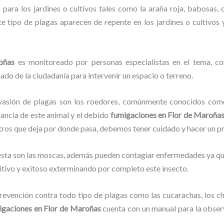
para los jardines o cultivos tales como la araña roja, babosas, ca
ste tipo de plagas aparecen de repente en los jardines o cultivos
oñas
es monitoreado por personas especialistas en el tema, co
ado de la ciudadanía para intervenir un espacio o terreno.
vasión de plagas son los roedores, comúnmente conocidos como 
lancia de este animal y el debido
fumigaciones
en Flor de Maroña
stros que deja por donde pasa, debemos tener cuidado y hacer un p
lesta son las moscas, además pueden contagiar enfermedades ya que
itivo y exitoso exterminando por completo este insecto.
evención contra todo tipo de plagas como las cucarachas, los chin
igaciones
en Flor de Maroñas
cuenta con un manual para la observ