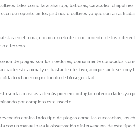
ltivos tales como la araña roja, babosas, caracoles, chapulines, 
recen de repente en los jardines o cultivos ya que son arrastrada
listas en el tema, con un excelente conocimiento de los diferent
io o terreno.
vasión de plagas son los roedores, comúnmente conocidos como 
lancia de este animal y
es bastante efectivo, aunque suele ser muy f
 cuidado y hacer un protocolo de bioseguridad.
lesta son las moscas, además pueden contagiar enfermedades ya que
rminando por completo este insecto.
evención contra todo tipo de plagas como las cucarachas, los chin
nta con un manual para la observación e intervención de este tipo 