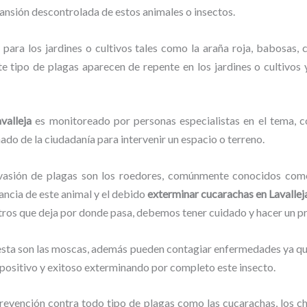
pansión descontrolada de estos animales o insectos.
para los jardines o cultivos tales como la araña roja, babosas, ca
ste tipo de plagas aparecen de repente en los jardines o cultivos
valleja
es monitoreado por personas especialistas en el tema, c
ado de la ciudadanía para intervenir un espacio o terreno.
vasión de plagas son los roedores, comúnmente conocidos como 
lancia de este animal y el debido
exterminar cucarachas en Lavallej
stros que deja por donde pasa, debemos tener cuidado y hacer un p
lesta son las moscas, además pueden contagiar enfermedades ya que
positivo y exitoso exterminando por completo este insecto.
evención contra todo tipo de plagas como las cucarachas, los chin