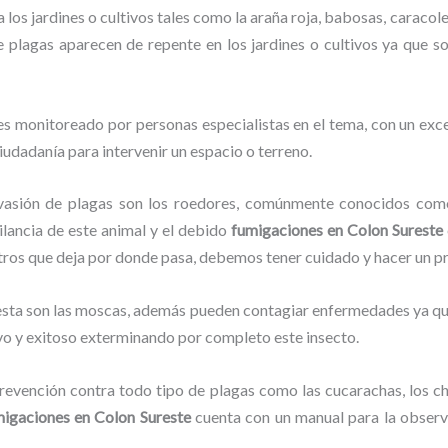
los jardines o cultivos tales como la araña roja, babosas, caracoles
de plagas aparecen de repente en los jardines o cultivos ya que s
s monitoreado por personas especialistas en el tema, con un exc
ciudadanía para intervenir un espacio o terreno.
vasión de plagas son los roedores, comúnmente conocidos como 
ilancia de este animal y el debido
fumigaciones
en Colon Sureste
stros que deja por donde pasa, debemos tener cuidado y hacer un p
lesta son las moscas, además pueden contagiar enfermedades ya que
vo y exitoso exterminando por completo este insecto.
evención contra todo tipo de plagas como las cucarachas, los chin
migaciones
en Colon Sureste
cuenta con un manual para la observa