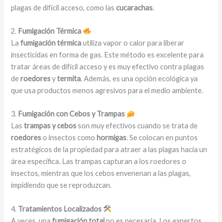
plagas de difícil acceso, como las
cucarachas
.
2.
Fumigación Térmica
La
fumigación térmica
utiliza vapor o calor para liberar
insecticidas en forma de gas. Este método es excelente para
tratar áreas de difícil acceso y es muy efectivo contra plagas
de
roedores
y
termita
. Además, es una opción ecológica ya
que usa productos menos agresivos para el medio ambiente.
3.
Fumigación con Cebos y Trampas
Las
trampas y cebos
son muy efectivos cuando se trata de
roedores
o insectos como
hormigas
. Se colocan en puntos
estratégicos de la propiedad para atraer a las plagas hacia un
área específica. Las trampas capturan a los roedores o
insectos, mientras que los cebos envenenan a las plagas,
impidiendo que se reproduzcan.
4.
Tratamientos Localizados
A veces, una
fumigación total
no es necesaria. Los expertos