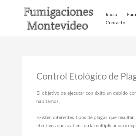
Ir
al
Inicio
Fum
contenido
Contacto
Control Etológico de Pl
El objetivo de ejecutar con éxito un debido con
habitamos.
Existen diferentes tipos de plagas que resultan 
efectivos que acaben con la multiplicación y ex