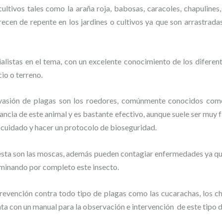
ltivos tales como la araña roja, babosas, caracoles, chapulines, 
recen de repente en los jardines o cultivos ya que son arrastrada
listas en el tema, con un excelente conocimiento de los diferent
io o terreno.
vasión de plagas son los roedores, comúnmente conocidos como 
lancia de este animal y
es bastante efectivo, aunque suele ser muy f
 cuidado y hacer un protocolo de bioseguridad.
lesta son las moscas, además pueden contagiar enfermedades ya que
rminando por completo este insecto.
evención contra todo tipo de plagas como las cucarachas, los chin
nta con un manual para la observación e intervención de este tipo 