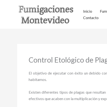
Ir
al
Inicio
Fum
contenido
Contacto
Control Etológico de Pl
El objetivo de ejecutar con éxito un debido con
habitamos.
Existen diferentes tipos de plagas que resultan 
efectivos que acaben con la multiplicación y ex