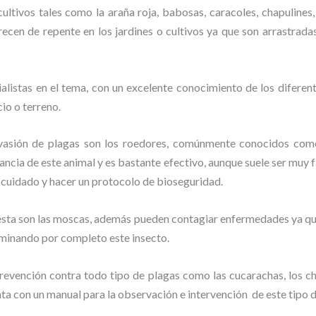
ltivos tales como la araña roja, babosas, caracoles, chapulines, 
recen de repente en los jardines o cultivos ya que son arrastrada
listas en el tema, con un excelente conocimiento de los diferent
io o terreno.
vasión de plagas son los roedores, comúnmente conocidos como 
lancia de este animal y
es bastante efectivo, aunque suele ser muy f
 cuidado y hacer un protocolo de bioseguridad.
lesta son las moscas, además pueden contagiar enfermedades ya que
rminando por completo este insecto.
evención contra todo tipo de plagas como las cucarachas, los chin
nta con un manual para la observación e intervención de este tipo 