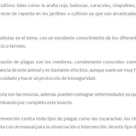
ltivos tales como la araña roja, babosas, caracoles, chapulines, 
recen de repente en los jardines o cultivos ya que son arrastrada
listas en el tema, con un excelente conocimiento de los diferent
io o terreno.
vasión de plagas son los roedores, comúnmente conocidos como 
lancia de este animal y
es bastante efectivo, aunque suele ser muy f
 cuidado y hacer un protocolo de bioseguridad.
lesta son las moscas, además pueden contagiar enfermedades ya que
rminando por completo este insecto.
evención contra todo tipo de plagas como las cucarachas, los chin
nta con un manual para la observación e intervención de este tipo 