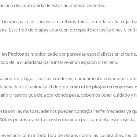
pansión descontrolada de estos animales o insectos.
 tiempo para los jardines o cultivos tales como la araña roja, bab
vas. Este tipo de plagas aparecen de repente en los jardines o cult
s en Pocitos
es monitoreado por personas especialistas en el tema,
ado de la ciudadanía para intervenir un espacio o terreno.
vasión de plagas son los roedores, comúnmente conocidos como 
ilancia de este animal y el debido
control de plagas en empresas 
amaño y rastros que deja por donde pasa, debemos tener cuidado y 
lesta son las moscas, además pueden contagiar enfermedades ya que
itos
es positivo y exitoso exterminando por completo este insecto.
evención contra todo tipo de plagas como las cucarachas, los chin