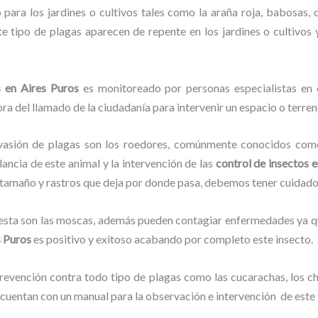
para los jardines o cultivos tales como la araña roja, babosas, ca
ste tipo de plagas aparecen de repente en los jardines o cultivos
s en Aires Puros
es monitoreado por personas especialistas en 
ra del llamado de la ciudadanía para intervenir un espacio o terren
vasión de plagas son los roedores, comúnmente conocidos como 
lancia de este animal y la intervención de las
control de insectos 
su tamaño y rastros que deja por donde pasa, debemos tener cuidad
lesta son las moscas, además pueden contagiar enfermedades ya qu
s Puros
es positivo y exitoso acabando por completo este insecto.
evención contra todo tipo de plagas como las cucarachas, los chin
cuentan con un manual para la observación e intervención de este 