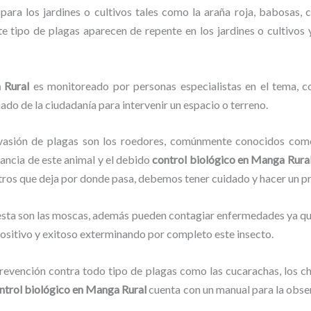
ara los jardines o cultivos tales como la araña roja, babosas, ca
ste tipo de plagas aparecen de repente en los jardines o cultivos
 Rural
es monitoreado por personas especialistas en el tema, c
ado de la ciudadanía para intervenir un espacio o terreno.
vasión de plagas son los roedores, comúnmente conocidos como 
lancia de este animal y el debido
control biológico en Manga Rura
stros que deja por donde pasa, debemos tener cuidado y hacer un p
lesta son las moscas, además pueden contagiar enfermedades ya que
ositivo y exitoso exterminando por completo este insecto.
evención contra todo tipo de plagas como las cucarachas, los chin
ntrol biológico en Manga Rural
cuenta con un manual para la obser