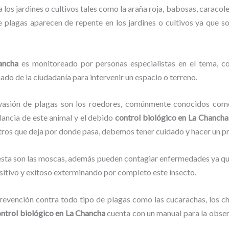
los jardines o cultivos tales como la araña roja, babosas, caracoles
de plagas aparecen de repente en los jardines o cultivos ya que s
ancha
es monitoreado por personas especialistas en el tema, co
ado de la ciudadanía para intervenir un espacio o terreno.
vasión de plagas son los roedores, comúnmente conocidos como 
ilancia de este animal y el debido
control biológico en La Chanch
stros que deja por donde pasa, debemos tener cuidado y hacer un p
lesta son las moscas, además pueden contagiar enfermedades ya que
sitivo y exitoso exterminando por completo este insecto.
evención contra todo tipo de plagas como las cucarachas, los chin
ntrol biológico en La Chancha
cuenta con un manual para la obser