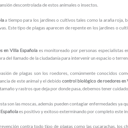
pansión descontrolada de estos animales o insectos.
la
a tiempo para los jardines o cultivos tales como la araña roja, ba
vas. Este tipo de plagas aparecen de repente en los jardines o cult
s en Villa Española
es monitoreado por personas especialistas en
ra del llamado de la ciudadanía para intervenir un espacio o terren
vasión de plagas son los roedores, comúnmente conocidos como 
lancia de este animal y el debido
control biológico de roedores en 
su tamaño y rastros que deja por donde pasa, debemos tener cuidad
lesta son las moscas, además pueden contagiar enfermedades ya que
a Española
es positivo y exitoso exterminando por completo este in
evención contra todo tipo de plagas como las cucarachas, los chin