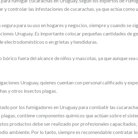
ara fumigar cucarachas en Uruguay, según los expertos de Fumigac
r y controlar las infestaciones de cucarachas, ya que actúa como un
 segura para su uso en hogares y negocios, siempre y cuando se sig
ciones Uruguay. Es importante colocar pequeñas cantidades de gel
e electrodomésticos o en grietas y hendiduras.
 bórico fuera del alcance de niños y mascotas, ya que aunque sea 
gaciones Uruguay, quienes cuentan con personal calificado y expe
has y otros insectos plagas.
lizado por los fumigadores en Uruguay para combatir las cucarac
 plagas, contiene componentes químicos que actúan sobre el siste
estos productos debe ser realizado por profesionales capacitados
medio ambiente. Por lo tanto, siempre es recomendable contratar l