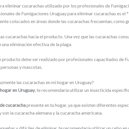
ara eliminar cucarachas utilizado por los profesionales de Fumiga
esionales de Fumigaciones Uruguay para eliminar cucarachas es el **
nte colocados en áreas donde las cucarachas frecuentan, como gri
as cucarachas hacia el producto. Una vez que las cucarachas consume
 una eliminación efectiva de la plaga.
 de producto debe ser realizado por profesionales capacitados de
s personas y mascotas.
zmente las cucarachas en mi hogar en Uruguay?
 hogar en Uruguay
, te recomendaría utilizar un insecticida específi
o de cucaracha
presente en tu hogar, ya que existen diferentes espe
y son la cucaracha alemana y la cucaracha americana.
queñas y difíciles de eliminar, te recomendaría utilizar un cebo en