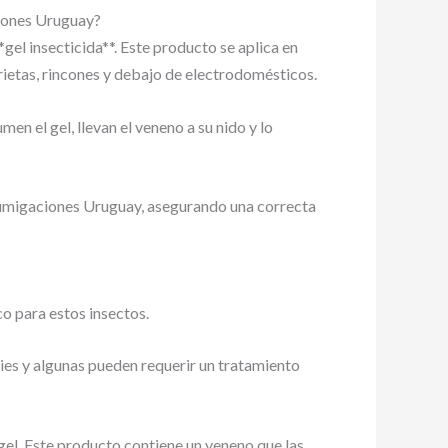
ciones Uruguay?
gel insecticida**. Este producto se aplica en
etas, rincones y debajo de electrodomésticos.
n el gel, llevan el veneno a su nido y lo
 Fumigaciones Uruguay, asegurando una correcta
co para estos insectos.
cies y algunas pueden requerir un tratamiento
 gel. Este producto contiene un veneno que las