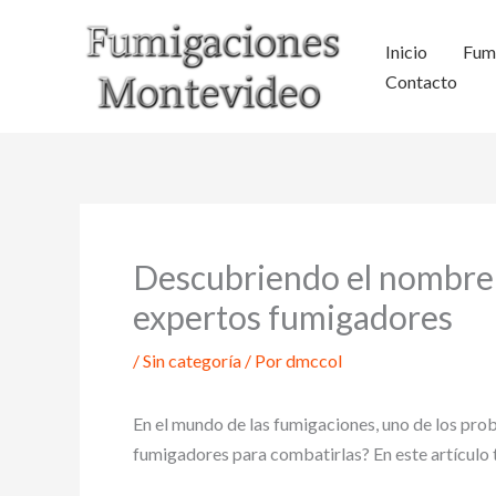
Ir
al
Inicio
Fum
contenido
Contacto
Descubriendo el nombre d
expertos fumigadores
/
Sin categoría
/ Por
dmccol
En el mundo de las fumigaciones, uno de los pro
fumigadores para combatirlas? En este artículo t